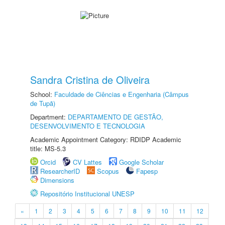
Sandra Cristina de Oliveira
School:
Faculdade de Ciências e Engenharia (Câmpus
de Tupã)
Department:
DEPARTAMENTO DE GESTÃO,
DESENVOLVIMENTO E TECNOLOGIA
Academic Appointment Category: RDIDP Academic
title: MS-5.3
Orcid
CV Lattes
Google Scholar
ResearcherID
Scopus
Fapesp
Dimensions
Repositório Institucional UNESP
«
1
2
3
4
5
6
7
8
9
10
11
12