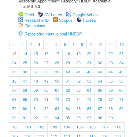
Academic Appointment Category: RDIDP Academic
title: MS-5.3
Orcid
CV Lattes
Google Scholar
ResearcherID
Scopus
Fapesp
Dimensions
Repositório Institucional UNESP
«
1
2
3
4
5
6
7
8
9
10
11
12
13
14
15
16
17
18
19
20
21
22
23
24
25
26
27
28
29
30
31
32
33
34
35
36
37
38
39
40
41
42
43
44
45
46
47
48
49
50
51
52
53
54
55
56
57
58
59
60
61
62
63
64
65
66
67
68
69
70
71
72
73
74
75
76
77
78
79
80
81
82
83
84
85
86
87
88
89
90
91
92
93
94
95
96
97
98
99
100
101
102
103
104
105
106
107
108
109
110
111
112
113
114
115
116
117