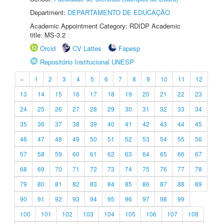
Department:
DEPARTAMENTO DE EDUCAÇÃO
Academic Appointment Category: RDIDP Academic
title: MS-3.2
Orcid
CV Lattes
Fapesp
Repositório Institucional UNESP
«
1
2
3
4
5
6
7
8
9
10
11
12
13
14
15
16
17
18
19
20
21
22
23
24
25
26
27
28
29
30
31
32
33
34
35
36
37
38
39
40
41
42
43
44
45
46
47
48
49
50
51
52
53
54
55
56
57
58
59
60
61
62
63
64
65
66
67
68
69
70
71
72
73
74
75
76
77
78
79
80
81
82
83
84
85
86
87
88
89
90
91
92
93
94
95
96
97
98
99
100
101
102
103
104
105
106
107
108