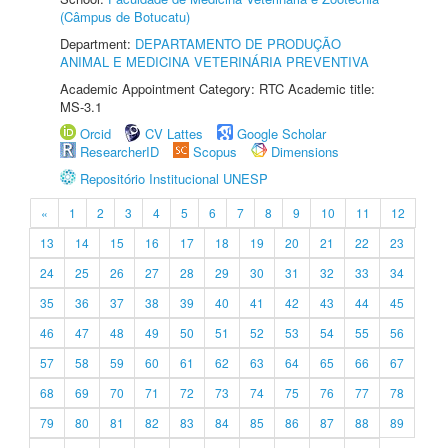
(Câmpus de Botucatu)
Department:
DEPARTAMENTO DE PRODUÇÃO
ANIMAL E MEDICINA VETERINÁRIA PREVENTIVA
Academic Appointment Category: RTC Academic title:
MS-3.1
Orcid
CV Lattes
Google Scholar
ResearcherID
Scopus
Dimensions
Repositório Institucional UNESP
«
1
2
3
4
5
6
7
8
9
10
11
12
13
14
15
16
17
18
19
20
21
22
23
24
25
26
27
28
29
30
31
32
33
34
35
36
37
38
39
40
41
42
43
44
45
46
47
48
49
50
51
52
53
54
55
56
57
58
59
60
61
62
63
64
65
66
67
68
69
70
71
72
73
74
75
76
77
78
79
80
81
82
83
84
85
86
87
88
89