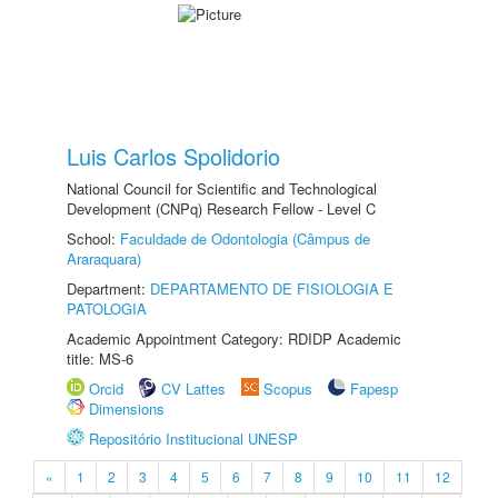
Luis Carlos Spolidorio
National Council for Scientific and Technological
Development (CNPq) Research Fellow - Level C
School:
Faculdade de Odontologia (Câmpus de
Araraquara)
Department:
DEPARTAMENTO DE FISIOLOGIA E
PATOLOGIA
Academic Appointment Category: RDIDP Academic
title: MS-6
Orcid
CV Lattes
Scopus
Fapesp
Dimensions
Repositório Institucional UNESP
«
1
2
3
4
5
6
7
8
9
10
11
12