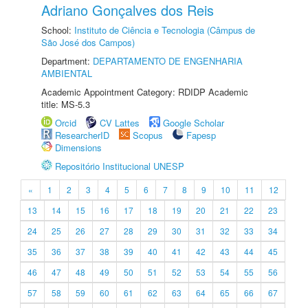
Adriano Gonçalves dos Reis
School:
Instituto de Ciência e Tecnologia (Câmpus de
São José dos Campos)
Department:
DEPARTAMENTO DE ENGENHARIA
AMBIENTAL
Academic Appointment Category: RDIDP Academic
title: MS-5.3
Orcid
CV Lattes
Google Scholar
ResearcherID
Scopus
Fapesp
Dimensions
Repositório Institucional UNESP
«
1
2
3
4
5
6
7
8
9
10
11
12
13
14
15
16
17
18
19
20
21
22
23
24
25
26
27
28
29
30
31
32
33
34
35
36
37
38
39
40
41
42
43
44
45
46
47
48
49
50
51
52
53
54
55
56
57
58
59
60
61
62
63
64
65
66
67