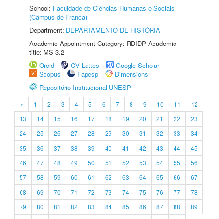
School:
Faculdade de Ciências Humanas e Sociais
(Câmpus de Franca)
Department:
DEPARTAMENTO DE HISTÓRIA
Academic Appointment Category: RDIDP Academic
title: MS-3.2
Orcid
CV Lattes
Google Scholar
Scopus
Fapesp
Dimensions
Repositório Institucional UNESP
«
1
2
3
4
5
6
7
8
9
10
11
12
13
14
15
16
17
18
19
20
21
22
23
24
25
26
27
28
29
30
31
32
33
34
35
36
37
38
39
40
41
42
43
44
45
46
47
48
49
50
51
52
53
54
55
56
57
58
59
60
61
62
63
64
65
66
67
68
69
70
71
72
73
74
75
76
77
78
79
80
81
82
83
84
85
86
87
88
89