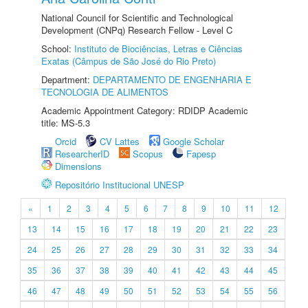
National Council for Scientific and Technological
Development (CNPq) Research Fellow - Level C
School:
Instituto de Biociências, Letras e Ciências
Exatas (Câmpus de São José do Rio Preto)
Department:
DEPARTAMENTO DE ENGENHARIA E
TECNOLOGIA DE ALIMENTOS
Academic Appointment Category: RDIDP Academic
title: MS-5.3
Orcid
CV Lattes
Google Scholar
ResearcherID
Scopus
Fapesp
Dimensions
Repositório Institucional UNESP
«
1
2
3
4
5
6
7
8
9
10
11
12
13
14
15
16
17
18
19
20
21
22
23
24
25
26
27
28
29
30
31
32
33
34
35
36
37
38
39
40
41
42
43
44
45
46
47
48
49
50
51
52
53
54
55
56