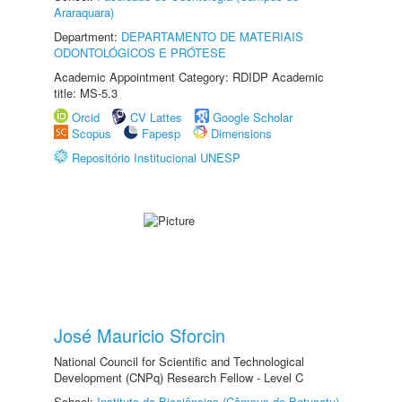
Araraquara)
Department:
DEPARTAMENTO DE MATERIAIS
ODONTOLÓGICOS E PRÓTESE
Academic Appointment Category: RDIDP Academic
title: MS-5.3
Orcid
CV Lattes
Google Scholar
Scopus
Fapesp
Dimensions
Repositório Institucional UNESP
José Mauricio Sforcin
National Council for Scientific and Technological
Development (CNPq) Research Fellow - Level C
School:
Instituto de Biociências (Câmpus de Botucatu)