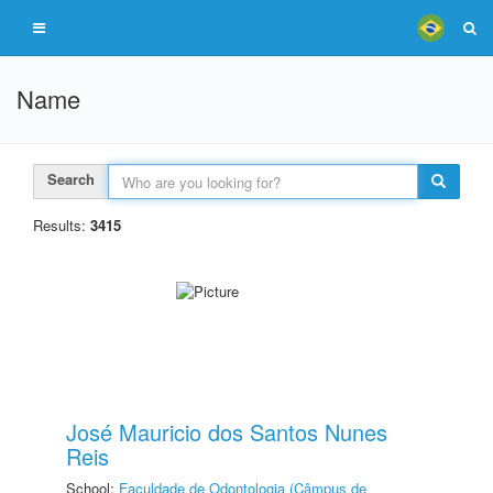
Name
Search
Results:
3415
José Mauricio dos Santos Nunes
Reis
School:
Faculdade de Odontologia (Câmpus de