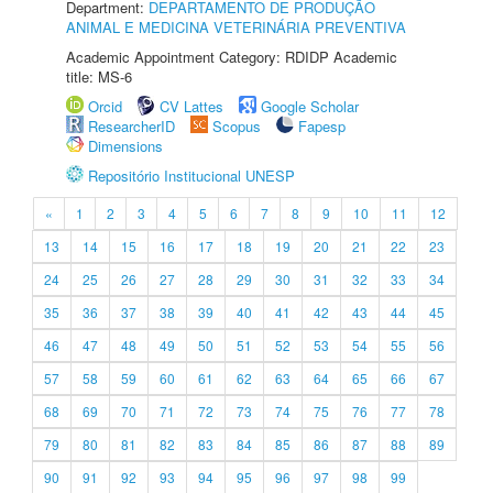
Department:
DEPARTAMENTO DE PRODUÇÃO
ANIMAL E MEDICINA VETERINÁRIA PREVENTIVA
Academic Appointment Category: RDIDP Academic
title: MS-6
Orcid
CV Lattes
Google Scholar
ResearcherID
Scopus
Fapesp
Dimensions
Repositório Institucional UNESP
«
1
2
3
4
5
6
7
8
9
10
11
12
13
14
15
16
17
18
19
20
21
22
23
24
25
26
27
28
29
30
31
32
33
34
35
36
37
38
39
40
41
42
43
44
45
46
47
48
49
50
51
52
53
54
55
56
57
58
59
60
61
62
63
64
65
66
67
68
69
70
71
72
73
74
75
76
77
78
79
80
81
82
83
84
85
86
87
88
89
90
91
92
93
94
95
96
97
98
99