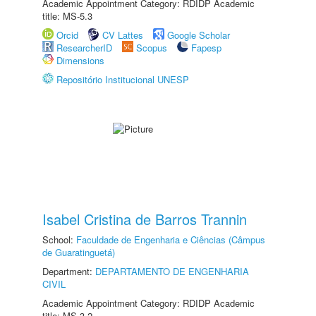
Academic Appointment Category: RDIDP Academic
title: MS-5.3
Orcid
CV Lattes
Google Scholar
ResearcherID
Scopus
Fapesp
Dimensions
Repositório Institucional UNESP
Isabel Cristina de Barros Trannin
School:
Faculdade de Engenharia e Ciências (Câmpus
de Guaratinguetá)
Department:
DEPARTAMENTO DE ENGENHARIA
CIVIL
Academic Appointment Category: RDIDP Academic
title: MS-3.2