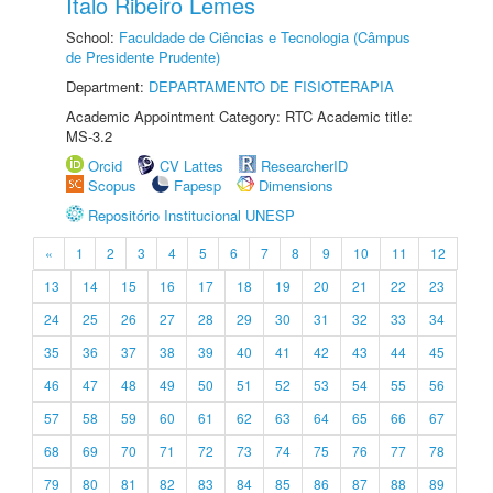
Ítalo Ribeiro Lemes
School:
Faculdade de Ciências e Tecnologia (Câmpus
de Presidente Prudente)
Department:
DEPARTAMENTO DE FISIOTERAPIA
Academic Appointment Category: RTC Academic title:
MS-3.2
Orcid
CV Lattes
ResearcherID
Scopus
Fapesp
Dimensions
Repositório Institucional UNESP
«
1
2
3
4
5
6
7
8
9
10
11
12
13
14
15
16
17
18
19
20
21
22
23
24
25
26
27
28
29
30
31
32
33
34
35
36
37
38
39
40
41
42
43
44
45
46
47
48
49
50
51
52
53
54
55
56
57
58
59
60
61
62
63
64
65
66
67
68
69
70
71
72
73
74
75
76
77
78
79
80
81
82
83
84
85
86
87
88
89