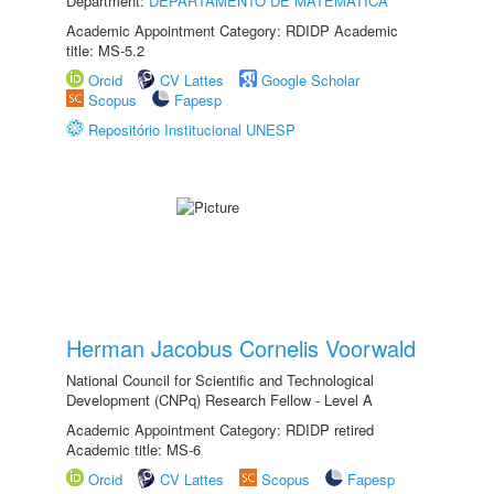
Department:
DEPARTAMENTO DE MATEMÁTICA
Academic Appointment Category: RDIDP Academic
title: MS-5.2
Orcid
CV Lattes
Google Scholar
Scopus
Fapesp
Repositório Institucional UNESP
Herman Jacobus Cornelis Voorwald
National Council for Scientific and Technological
Development (CNPq) Research Fellow - Level A
Academic Appointment Category: RDIDP retired
Academic title: MS-6
Orcid
CV Lattes
Scopus
Fapesp