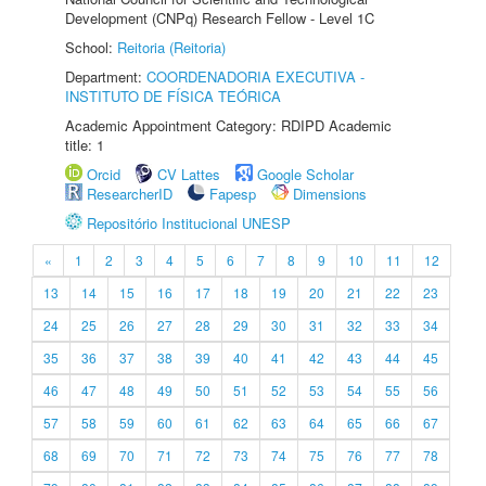
Development (CNPq) Research Fellow - Level 1C
School:
Reitoria (Reitoria)
Department:
COORDENADORIA EXECUTIVA -
INSTITUTO DE FÍSICA TEÓRICA
Academic Appointment Category: RDIPD Academic
title: 1
Orcid
CV Lattes
Google Scholar
ResearcherID
Fapesp
Dimensions
Repositório Institucional UNESP
«
1
2
3
4
5
6
7
8
9
10
11
12
13
14
15
16
17
18
19
20
21
22
23
24
25
26
27
28
29
30
31
32
33
34
35
36
37
38
39
40
41
42
43
44
45
46
47
48
49
50
51
52
53
54
55
56
57
58
59
60
61
62
63
64
65
66
67
68
69
70
71
72
73
74
75
76
77
78