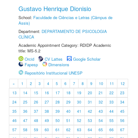
Gustavo Henrique Dionisio
School:
Faculdade de Ciências e Letras (Câmpus de
Assis)
Department:
DEPARTAMENTO DE PSICOLOGIA
CLÍNICA
Academic Appointment Category: RDIDP Academic
title: MS-5.2
Orcid
CV Lattes
Google Scholar
Fapesp
Dimensions
Repositório Institucional UNESP
«
1
2
3
4
5
6
7
8
9
10
11
12
13
14
15
16
17
18
19
20
21
22
23
24
25
26
27
28
29
30
31
32
33
34
35
36
37
38
39
40
41
42
43
44
45
46
47
48
49
50
51
52
53
54
55
56
57
58
59
60
61
62
63
64
65
66
67