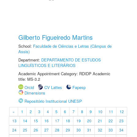
Gilberto Figueiredo Martins
School:
Faculdade de Ciências e Letras (Câmpus de
Assis)
Department:
DEPARTAMENTO DE ESTUDOS
LINGUÍSTICOS E LITERÁRIOS
Academic Appointment Category: RDIDP Academic
title: MS-3.2
Orcid
CV Lattes
Fapesp
Dimensions
Repositório Institucional UNESP
«
1
2
3
4
5
6
7
8
9
10
11
12
13
14
15
16
17
18
19
20
21
22
23
24
25
26
27
28
29
30
31
32
33
34