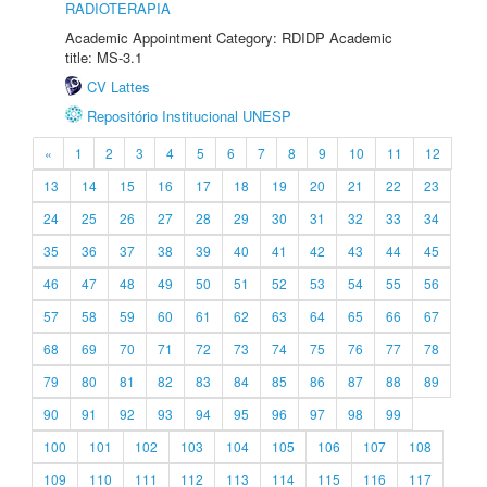
RADIOTERAPIA
Academic Appointment Category: RDIDP Academic
title: MS-3.1
CV Lattes
Repositório Institucional UNESP
«
1
2
3
4
5
6
7
8
9
10
11
12
13
14
15
16
17
18
19
20
21
22
23
24
25
26
27
28
29
30
31
32
33
34
35
36
37
38
39
40
41
42
43
44
45
46
47
48
49
50
51
52
53
54
55
56
57
58
59
60
61
62
63
64
65
66
67
68
69
70
71
72
73
74
75
76
77
78
79
80
81
82
83
84
85
86
87
88
89
90
91
92
93
94
95
96
97
98
99
100
101
102
103
104
105
106
107
108
109
110
111
112
113
114
115
116
117