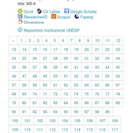
title: MS-6
Orcid
CV Lattes
Google Scholar
ResearcherID
Scopus
Fapesp
Dimensions
Repositório Institucional UNESP
«
1
2
3
4
5
6
7
8
9
10
11
12
13
14
15
16
17
18
19
20
21
22
23
24
25
26
27
28
29
30
31
32
33
34
35
36
37
38
39
40
41
42
43
44
45
46
47
48
49
50
51
52
53
54
55
56
57
58
59
60
61
62
63
64
65
66
67
68
69
70
71
72
73
74
75
76
77
78
79
80
81
82
83
84
85
86
87
88
89
90
91
92
93
94
95
96
97
98
99
100
101
102
103
104
105
106
107
108
109
110
111
112
113
114
115
116
117