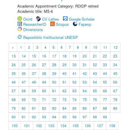
Academic Appointment Category: RDIDP retired
Academic title: MS-6
Orcid
CV Lattes
Google Scholar
ResearcherID
Scopus
Fapesp
Dimensions
Repositório Institucional UNESP
«
1
2
3
4
5
6
7
8
9
10
11
12
13
14
15
16
17
18
19
20
21
22
23
24
25
26
27
28
29
30
31
32
33
34
35
36
37
38
39
40
41
42
43
44
45
46
47
48
49
50
51
52
53
54
55
56
57
58
59
60
61
62
63
64
65
66
67
68
69
70
71
72
73
74
75
76
77
78
79
80
81
82
83
84
85
86
87
88
89
90
91
92
93
94
95
96
97
98
99
100
101
102
103
104
105
106
107
108