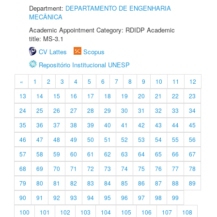
Department:
DEPARTAMENTO DE ENGENHARIA
MECÂNICA
Academic Appointment Category: RDIDP Academic
title: MS-3.1
CV Lattes
Scopus
Repositório Institucional UNESP
«
1
2
3
4
5
6
7
8
9
10
11
12
13
14
15
16
17
18
19
20
21
22
23
24
25
26
27
28
29
30
31
32
33
34
35
36
37
38
39
40
41
42
43
44
45
46
47
48
49
50
51
52
53
54
55
56
57
58
59
60
61
62
63
64
65
66
67
68
69
70
71
72
73
74
75
76
77
78
79
80
81
82
83
84
85
86
87
88
89
90
91
92
93
94
95
96
97
98
99
100
101
102
103
104
105
106
107
108