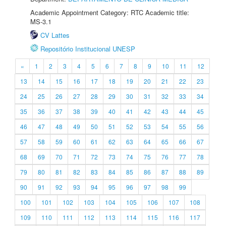
Academic Appointment Category: RTC Academic title:
MS-3.1
CV Lattes
Repositório Institucional UNESP
«
1
2
3
4
5
6
7
8
9
10
11
12
13
14
15
16
17
18
19
20
21
22
23
24
25
26
27
28
29
30
31
32
33
34
35
36
37
38
39
40
41
42
43
44
45
46
47
48
49
50
51
52
53
54
55
56
57
58
59
60
61
62
63
64
65
66
67
68
69
70
71
72
73
74
75
76
77
78
79
80
81
82
83
84
85
86
87
88
89
90
91
92
93
94
95
96
97
98
99
100
101
102
103
104
105
106
107
108
109
110
111
112
113
114
115
116
117