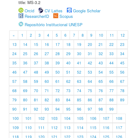
title: MS-3.2
Orcid
CV Lattes
Google Scholar
ResearcherID
Scopus
Repositório Institucional UNESP
«
1
2
3
4
5
6
7
8
9
10
11
12
13
14
15
16
17
18
19
20
21
22
23
24
25
26
27
28
29
30
31
32
33
34
35
36
37
38
39
40
41
42
43
44
45
46
47
48
49
50
51
52
53
54
55
56
57
58
59
60
61
62
63
64
65
66
67
68
69
70
71
72
73
74
75
76
77
78
79
80
81
82
83
84
85
86
87
88
89
90
91
92
93
94
95
96
97
98
99
100
101
102
103
104
105
106
107
108
109
110
111
112
113
114
115
116
117
118
119
120
121
122
123
124
125
126