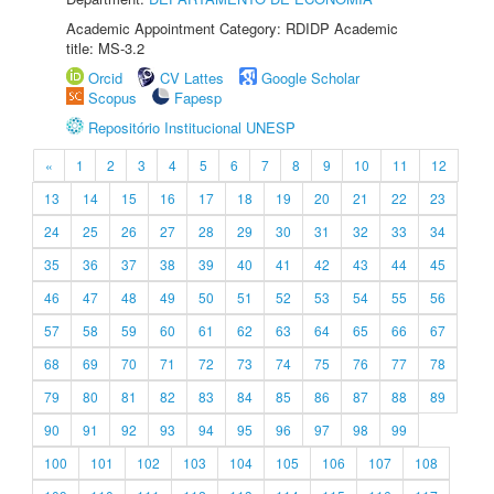
Academic Appointment Category: RDIDP Academic
title: MS-3.2
Orcid
CV Lattes
Google Scholar
Scopus
Fapesp
Repositório Institucional UNESP
«
1
2
3
4
5
6
7
8
9
10
11
12
13
14
15
16
17
18
19
20
21
22
23
24
25
26
27
28
29
30
31
32
33
34
35
36
37
38
39
40
41
42
43
44
45
46
47
48
49
50
51
52
53
54
55
56
57
58
59
60
61
62
63
64
65
66
67
68
69
70
71
72
73
74
75
76
77
78
79
80
81
82
83
84
85
86
87
88
89
90
91
92
93
94
95
96
97
98
99
100
101
102
103
104
105
106
107
108