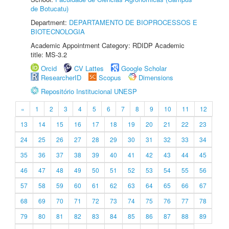
de Botucatu)
Department:
DEPARTAMENTO DE BIOPROCESSOS E
BIOTECNOLOGIA
Academic Appointment Category: RDIDP Academic
title: MS-3.2
Orcid
CV Lattes
Google Scholar
ResearcherID
Scopus
Dimensions
Repositório Institucional UNESP
«
1
2
3
4
5
6
7
8
9
10
11
12
13
14
15
16
17
18
19
20
21
22
23
24
25
26
27
28
29
30
31
32
33
34
35
36
37
38
39
40
41
42
43
44
45
46
47
48
49
50
51
52
53
54
55
56
57
58
59
60
61
62
63
64
65
66
67
68
69
70
71
72
73
74
75
76
77
78
79
80
81
82
83
84
85
86
87
88
89