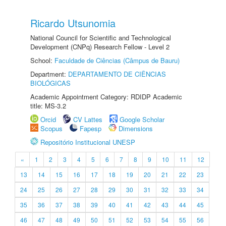
Ricardo Utsunomia
National Council for Scientific and Technological
Development (CNPq) Research Fellow - Level 2
School:
Faculdade de Ciências (Câmpus de Bauru)
Department:
DEPARTAMENTO DE CIÊNCIAS
BIOLÓGICAS
Academic Appointment Category: RDIDP Academic
title: MS-3.2
Orcid
CV Lattes
Google Scholar
Scopus
Fapesp
Dimensions
Repositório Institucional UNESP
«
1
2
3
4
5
6
7
8
9
10
11
12
13
14
15
16
17
18
19
20
21
22
23
24
25
26
27
28
29
30
31
32
33
34
35
36
37
38
39
40
41
42
43
44
45
46
47
48
49
50
51
52
53
54
55
56