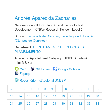
Andréa Aparecida Zacharias
National Council for Scientific and Technological
Development (CNPq) Research Fellow - Level 2
School:
Faculdade de Ciências, Tecnologia e Educação
(Câmpus de Ourinhos)
Department:
DEPARTAMENTO DE GEOGRAFIA E
PLANEJAMENTO
Academic Appointment Category: RDIDP Academic
title: MS-5.3
Orcid
CV Lattes
Google Scholar
Fapesp
Repositório Institucional UNESP
«
1
2
3
4
5
6
7
8
9
10
11
12
13
14
15
16
17
18
19
20
21
22
23
24
25
26
27
28
29
30
31
32
33
34