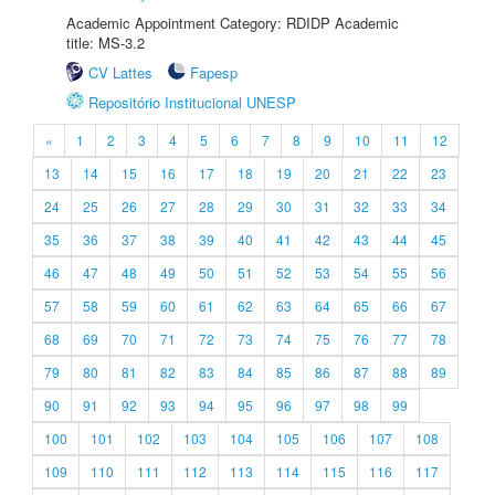
Academic Appointment Category: RDIDP Academic
title: MS-3.2
CV Lattes
Fapesp
Repositório Institucional UNESP
«
1
2
3
4
5
6
7
8
9
10
11
12
13
14
15
16
17
18
19
20
21
22
23
24
25
26
27
28
29
30
31
32
33
34
35
36
37
38
39
40
41
42
43
44
45
46
47
48
49
50
51
52
53
54
55
56
57
58
59
60
61
62
63
64
65
66
67
68
69
70
71
72
73
74
75
76
77
78
79
80
81
82
83
84
85
86
87
88
89
90
91
92
93
94
95
96
97
98
99
100
101
102
103
104
105
106
107
108
109
110
111
112
113
114
115
116
117