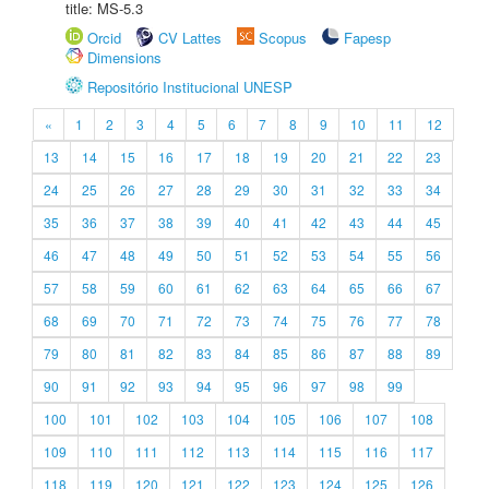
title: MS-5.3
Orcid
CV Lattes
Scopus
Fapesp
Dimensions
Repositório Institucional UNESP
«
1
2
3
4
5
6
7
8
9
10
11
12
13
14
15
16
17
18
19
20
21
22
23
24
25
26
27
28
29
30
31
32
33
34
35
36
37
38
39
40
41
42
43
44
45
46
47
48
49
50
51
52
53
54
55
56
57
58
59
60
61
62
63
64
65
66
67
68
69
70
71
72
73
74
75
76
77
78
79
80
81
82
83
84
85
86
87
88
89
90
91
92
93
94
95
96
97
98
99
100
101
102
103
104
105
106
107
108
109
110
111
112
113
114
115
116
117
118
119
120
121
122
123
124
125
126