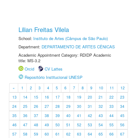
Lilian Freitas Vilela
School:
Instituto de Artes (Câmpus de São Paulo)
Department:
DEPARTAMENTO DE ARTES CÊNICAS
Academic Appointment Category: RDIDP Academic
title: MS-3.2
Orcid
CV Lattes
Repositório Institucional UNESP
«
1
2
3
4
5
6
7
8
9
10
11
12
13
14
15
16
17
18
19
20
21
22
23
24
25
26
27
28
29
30
31
32
33
34
35
36
37
38
39
40
41
42
43
44
45
46
47
48
49
50
51
52
53
54
55
56
57
58
59
60
61
62
63
64
65
66
67