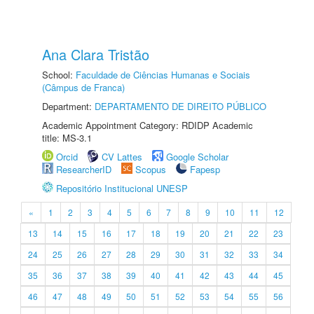
Ana Clara Tristão
School:
Faculdade de Ciências Humanas e Sociais
(Câmpus de Franca)
Department:
DEPARTAMENTO DE DIREITO PÚBLICO
Academic Appointment Category: RDIDP Academic
title: MS-3.1
Orcid
CV Lattes
Google Scholar
ResearcherID
Scopus
Fapesp
Repositório Institucional UNESP
«
1
2
3
4
5
6
7
8
9
10
11
12
13
14
15
16
17
18
19
20
21
22
23
24
25
26
27
28
29
30
31
32
33
34
35
36
37
38
39
40
41
42
43
44
45
46
47
48
49
50
51
52
53
54
55
56