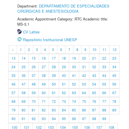
Department:
DEPARTAMENTO DE ESPECIALIDADES
CIRÚRGICAS E ANESTESIOLOGIA
Academic Appointment Category: RTC Academic title:
MS-3.1
CV Lattes
Repositório Institucional UNESP
«
1
2
3
4
5
6
7
8
9
10
11
12
13
14
15
16
17
18
19
20
21
22
23
24
25
26
27
28
29
30
31
32
33
34
35
36
37
38
39
40
41
42
43
44
45
46
47
48
49
50
51
52
53
54
55
56
57
58
59
60
61
62
63
64
65
66
67
68
69
70
71
72
73
74
75
76
77
78
79
80
81
82
83
84
85
86
87
88
89
90
91
92
93
94
95
96
97
98
99
100
101
102
103
104
105
106
107
108