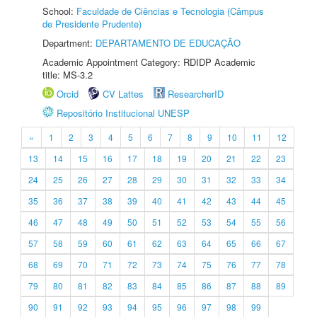
School:
Faculdade de Ciências e Tecnologia (Câmpus
de Presidente Prudente)
Department:
DEPARTAMENTO DE EDUCAÇÃO
Academic Appointment Category: RDIDP Academic
title: MS-3.2
Orcid
CV Lattes
ResearcherID
Repositório Institucional UNESP
«
1
2
3
4
5
6
7
8
9
10
11
12
13
14
15
16
17
18
19
20
21
22
23
24
25
26
27
28
29
30
31
32
33
34
35
36
37
38
39
40
41
42
43
44
45
46
47
48
49
50
51
52
53
54
55
56
57
58
59
60
61
62
63
64
65
66
67
68
69
70
71
72
73
74
75
76
77
78
79
80
81
82
83
84
85
86
87
88
89
90
91
92
93
94
95
96
97
98
99