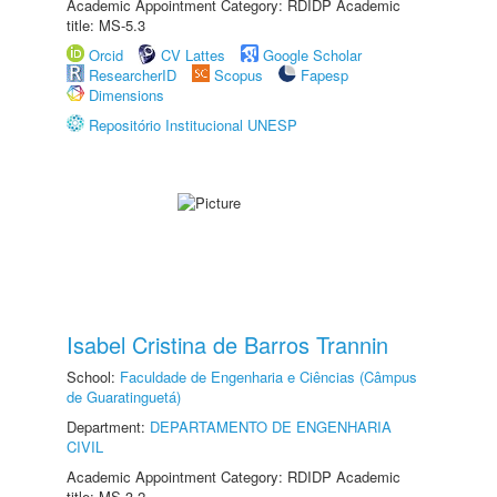
Academic Appointment Category: RDIDP Academic
title: MS-5.3
Orcid
CV Lattes
Google Scholar
ResearcherID
Scopus
Fapesp
Dimensions
Repositório Institucional UNESP
Isabel Cristina de Barros Trannin
School:
Faculdade de Engenharia e Ciências (Câmpus
de Guaratinguetá)
Department:
DEPARTAMENTO DE ENGENHARIA
CIVIL
Academic Appointment Category: RDIDP Academic
title: MS-3.2