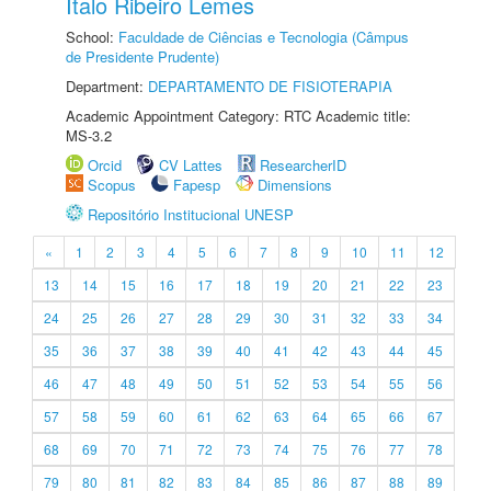
Ítalo Ribeiro Lemes
School:
Faculdade de Ciências e Tecnologia (Câmpus
de Presidente Prudente)
Department:
DEPARTAMENTO DE FISIOTERAPIA
Academic Appointment Category: RTC Academic title:
MS-3.2
Orcid
CV Lattes
ResearcherID
Scopus
Fapesp
Dimensions
Repositório Institucional UNESP
«
1
2
3
4
5
6
7
8
9
10
11
12
13
14
15
16
17
18
19
20
21
22
23
24
25
26
27
28
29
30
31
32
33
34
35
36
37
38
39
40
41
42
43
44
45
46
47
48
49
50
51
52
53
54
55
56
57
58
59
60
61
62
63
64
65
66
67
68
69
70
71
72
73
74
75
76
77
78
79
80
81
82
83
84
85
86
87
88
89