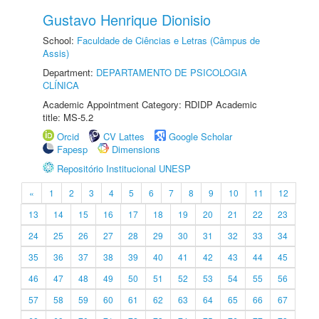
Gustavo Henrique Dionisio
School:
Faculdade de Ciências e Letras (Câmpus de
Assis)
Department:
DEPARTAMENTO DE PSICOLOGIA
CLÍNICA
Academic Appointment Category: RDIDP Academic
title: MS-5.2
Orcid
CV Lattes
Google Scholar
Fapesp
Dimensions
Repositório Institucional UNESP
«
1
2
3
4
5
6
7
8
9
10
11
12
13
14
15
16
17
18
19
20
21
22
23
24
25
26
27
28
29
30
31
32
33
34
35
36
37
38
39
40
41
42
43
44
45
46
47
48
49
50
51
52
53
54
55
56
57
58
59
60
61
62
63
64
65
66
67