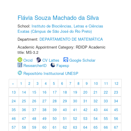
Flávia Souza Machado da Silva
School:
Instituto de Biociências, Letras e Ciências
Exatas (Câmpus de São José do Rio Preto)
Department:
DEPARTAMENTO DE MATEMÁTICA
Academic Appointment Category: RDIDP Academic
title: MS-3.2
Orcid
CV Lattes
Google Scholar
ResearcherID
Fapesp
Repositório Institucional UNESP
«
1
2
3
4
5
6
7
8
9
10
11
12
13
14
15
16
17
18
19
20
21
22
23
24
25
26
27
28
29
30
31
32
33
34
35
36
37
38
39
40
41
42
43
44
45
46
47
48
49
50
51
52
53
54
55
56
57
58
59
60
61
62
63
64
65
66
67