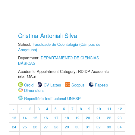
Cristina Antoniali Silva
School:
Faculdade de Odontologia (Câmpus de
Araçatuba)
Department:
DEPARTAMENTO DE CIÊNCIAS
BÁSICAS
Academic Appointment Category: RDIDP Academic
title: MS-6
Orcid
CV Lattes
Scopus
Fapesp
Dimensions
Repositório Institucional UNESP
«
1
2
3
4
5
6
7
8
9
10
11
12
13
14
15
16
17
18
19
20
21
22
23
24
25
26
27
28
29
30
31
32
33
34