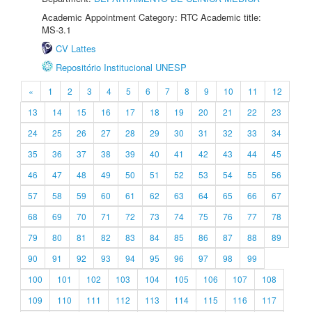
Academic Appointment Category: RTC Academic title:
MS-3.1
CV Lattes
Repositório Institucional UNESP
«
1
2
3
4
5
6
7
8
9
10
11
12
13
14
15
16
17
18
19
20
21
22
23
24
25
26
27
28
29
30
31
32
33
34
35
36
37
38
39
40
41
42
43
44
45
46
47
48
49
50
51
52
53
54
55
56
57
58
59
60
61
62
63
64
65
66
67
68
69
70
71
72
73
74
75
76
77
78
79
80
81
82
83
84
85
86
87
88
89
90
91
92
93
94
95
96
97
98
99
100
101
102
103
104
105
106
107
108
109
110
111
112
113
114
115
116
117