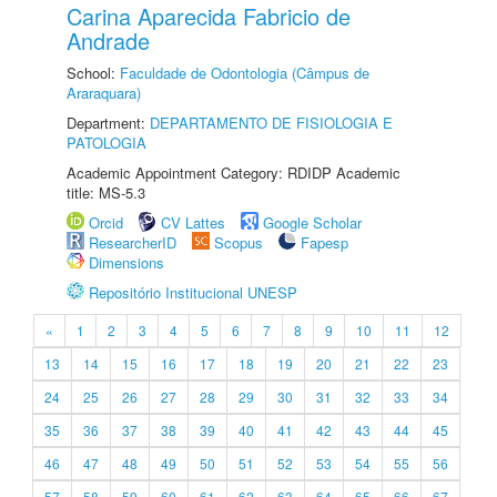
Carina Aparecida Fabricio de
Andrade
School:
Faculdade de Odontologia (Câmpus de
Araraquara)
Department:
DEPARTAMENTO DE FISIOLOGIA E
PATOLOGIA
Academic Appointment Category: RDIDP Academic
title: MS-5.3
Orcid
CV Lattes
Google Scholar
ResearcherID
Scopus
Fapesp
Dimensions
Repositório Institucional UNESP
«
1
2
3
4
5
6
7
8
9
10
11
12
13
14
15
16
17
18
19
20
21
22
23
24
25
26
27
28
29
30
31
32
33
34
35
36
37
38
39
40
41
42
43
44
45
46
47
48
49
50
51
52
53
54
55
56
57
58
59
60
61
62
63
64
65
66
67