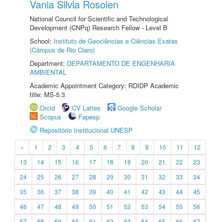
Vania Silvia Rosolen
National Council for Scientific and Technological
Development (CNPq) Research Fellow - Level B
School:
Instituto de Geociências e Ciências Exatas
(Câmpus de Rio Claro)
Department:
DEPARTAMENTO DE ENGENHARIA
AMBIENTAL
Academic Appointment Category: RDIDP Academic
title: MS-5.3
Orcid
CV Lattes
Google Scholar
Scopus
Fapesp
Repositório Institucional UNESP
«
1
2
3
4
5
6
7
8
9
10
11
12
13
14
15
16
17
18
19
20
21
22
23
24
25
26
27
28
29
30
31
32
33
34
35
36
37
38
39
40
41
42
43
44
45
46
47
48
49
50
51
52
53
54
55
56
57
58
59
60
61
62
63
64
65
66
67