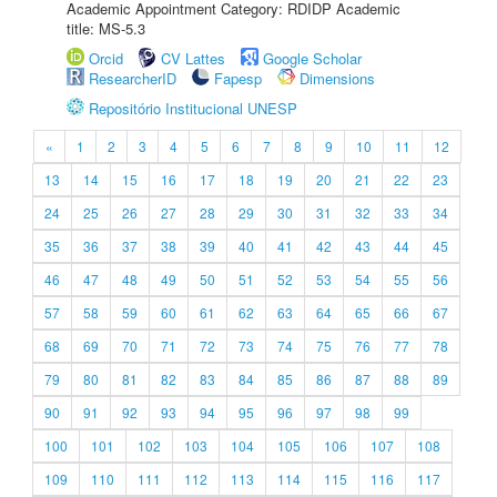
Academic Appointment Category: RDIDP Academic
title: MS-5.3
Orcid
CV Lattes
Google Scholar
ResearcherID
Fapesp
Dimensions
Repositório Institucional UNESP
«
1
2
3
4
5
6
7
8
9
10
11
12
13
14
15
16
17
18
19
20
21
22
23
24
25
26
27
28
29
30
31
32
33
34
35
36
37
38
39
40
41
42
43
44
45
46
47
48
49
50
51
52
53
54
55
56
57
58
59
60
61
62
63
64
65
66
67
68
69
70
71
72
73
74
75
76
77
78
79
80
81
82
83
84
85
86
87
88
89
90
91
92
93
94
95
96
97
98
99
100
101
102
103
104
105
106
107
108
109
110
111
112
113
114
115
116
117