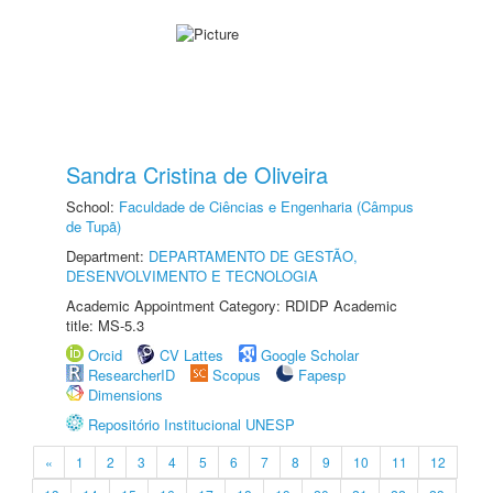
Sandra Cristina de Oliveira
School:
Faculdade de Ciências e Engenharia (Câmpus
de Tupã)
Department:
DEPARTAMENTO DE GESTÃO,
DESENVOLVIMENTO E TECNOLOGIA
Academic Appointment Category: RDIDP Academic
title: MS-5.3
Orcid
CV Lattes
Google Scholar
ResearcherID
Scopus
Fapesp
Dimensions
Repositório Institucional UNESP
«
1
2
3
4
5
6
7
8
9
10
11
12