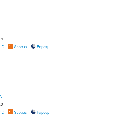
.1
rID
Scopus
Fapesp
A
.2
rID
Scopus
Fapesp