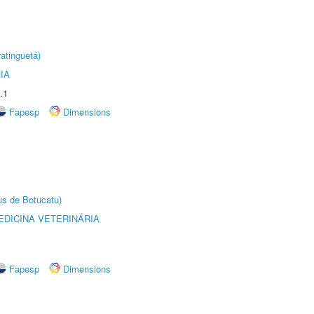
atinguetá)
IA
.1
Fapesp
Dimensions
us de Botucatu)
DICINA VETERINÁRIA
Fapesp
Dimensions