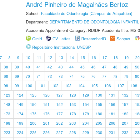
André Pinheiro de Magalhães Bertoz
School:
Faculdade de Odontologia (Câmpus de Araçatuba)
Department:
DEPARTAMENTO DE ODONTOLOGIA INFANTIL 
Academic Appointment Category: RDIDP Academic title: MS-3
Orcid
CV Lattes
ResearcherID
Scopus
Repositório Institucional UNESP
7
8
9
10
11
12
13
14
15
16
17
18
19
20
38
39
40
41
42
43
44
45
46
47
48
49
50
68
69
70
71
72
73
74
75
76
77
78
79
80
98
99
100
101
102
103
104
105
106
107
108
123
124
125
126
127
128
129
130
131
132
13
148
149
150
151
152
153
154
155
156
157
15
173
174
175
176
177
178
179
180
181
182
18
198
199
200
201
202
203
204
205
206
207
20
223
224
225
226
227
228
229
230
231
232
23