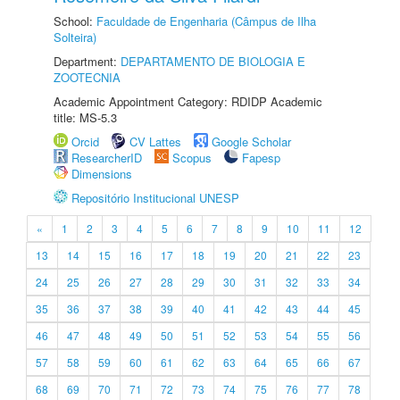
School:
Faculdade de Engenharia (Câmpus de Ilha
Solteira)
Department:
DEPARTAMENTO DE BIOLOGIA E
ZOOTECNIA
Academic Appointment Category: RDIDP Academic
title: MS-5.3
Orcid
CV Lattes
Google Scholar
ResearcherID
Scopus
Fapesp
Dimensions
Repositório Institucional UNESP
«
1
2
3
4
5
6
7
8
9
10
11
12
13
14
15
16
17
18
19
20
21
22
23
24
25
26
27
28
29
30
31
32
33
34
35
36
37
38
39
40
41
42
43
44
45
46
47
48
49
50
51
52
53
54
55
56
57
58
59
60
61
62
63
64
65
66
67
68
69
70
71
72
73
74
75
76
77
78