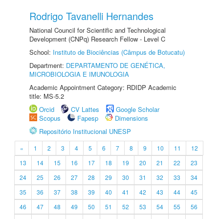
Rodrigo Tavanelli Hernandes
National Council for Scientific and Technological
Development (CNPq) Research Fellow - Level C
School:
Instituto de Biociências (Câmpus de Botucatu)
Department:
DEPARTAMENTO DE GENÉTICA,
MICROBIOLOGIA E IMUNOLOGIA
Academic Appointment Category: RDIDP Academic
title: MS-5.2
Orcid
CV Lattes
Google Scholar
Scopus
Fapesp
Dimensions
Repositório Institucional UNESP
«
1
2
3
4
5
6
7
8
9
10
11
12
13
14
15
16
17
18
19
20
21
22
23
24
25
26
27
28
29
30
31
32
33
34
35
36
37
38
39
40
41
42
43
44
45
46
47
48
49
50
51
52
53
54
55
56