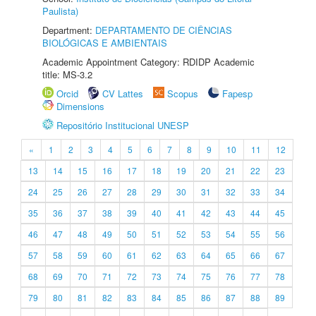
Paulista)
Department:
DEPARTAMENTO DE CIÊNCIAS
BIOLÓGICAS E AMBIENTAIS
Academic Appointment Category: RDIDP Academic
title: MS-3.2
Orcid
CV Lattes
Scopus
Fapesp
Dimensions
Repositório Institucional UNESP
«
1
2
3
4
5
6
7
8
9
10
11
12
13
14
15
16
17
18
19
20
21
22
23
24
25
26
27
28
29
30
31
32
33
34
35
36
37
38
39
40
41
42
43
44
45
46
47
48
49
50
51
52
53
54
55
56
57
58
59
60
61
62
63
64
65
66
67
68
69
70
71
72
73
74
75
76
77
78
79
80
81
82
83
84
85
86
87
88
89