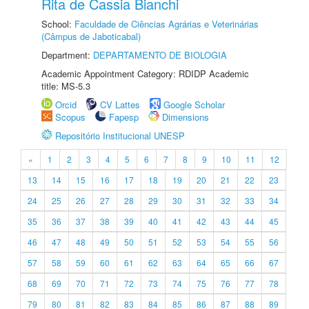
Rita de Cassia Bianchi
School:
Faculdade de Ciências Agrárias e Veterinárias
(Câmpus de Jaboticabal)
Department:
DEPARTAMENTO DE BIOLOGIA
Academic Appointment Category: RDIDP Academic
title: MS-5.3
Orcid
CV Lattes
Google Scholar
Scopus
Fapesp
Dimensions
Repositório Institucional UNESP
«
1
2
3
4
5
6
7
8
9
10
11
12
13
14
15
16
17
18
19
20
21
22
23
24
25
26
27
28
29
30
31
32
33
34
35
36
37
38
39
40
41
42
43
44
45
46
47
48
49
50
51
52
53
54
55
56
57
58
59
60
61
62
63
64
65
66
67
68
69
70
71
72
73
74
75
76
77
78
79
80
81
82
83
84
85
86
87
88
89