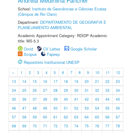
Andreia Medinilha Pancher
School:
Instituto de Geociências e Ciências Exatas
(Câmpus de Rio Claro)
Department:
DEPARTAMENTO DE GEOGRAFIA E
PLANEJAMENTO AMBIENTAL
Academic Appointment Category: RDIDP Academic
title: MS-5.3
Orcid
CV Lattes
Google Scholar
Scopus
Fapesp
Repositório Institucional UNESP
«
1
2
3
4
5
6
7
8
9
10
11
12
13
14
15
16
17
18
19
20
21
22
23
24
25
26
27
28
29
30
31
32
33
34
35
36
37
38
39
40
41
42
43
44
45
46
47
48
49
50
51
52
53
54
55
56
57
58
59
60
61
62
63
64
65
66
67
68
69
70
71
72
73
74
75
76
77
78