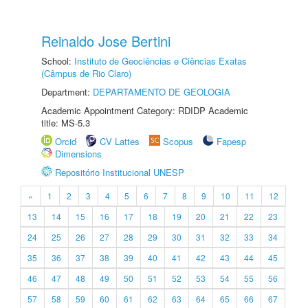
Reinaldo Jose Bertini
School:
Instituto de Geociências e Ciências Exatas
(Câmpus de Rio Claro)
Department:
DEPARTAMENTO DE GEOLOGIA
Academic Appointment Category: RDIDP Academic
title: MS-5.3
Orcid
CV Lattes
Scopus
Fapesp
Dimensions
Repositório Institucional UNESP
«
1
2
3
4
5
6
7
8
9
10
11
12
13
14
15
16
17
18
19
20
21
22
23
24
25
26
27
28
29
30
31
32
33
34
35
36
37
38
39
40
41
42
43
44
45
46
47
48
49
50
51
52
53
54
55
56
57
58
59
60
61
62
63
64
65
66
67