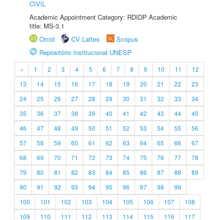
CIVIL
Academic Appointment Category: RDIDP Academic
title: MS-3.1
Orcid
CV Lattes
Scopus
Repositório Institucional UNESP
«
1
2
3
4
5
6
7
8
9
10
11
12
13
14
15
16
17
18
19
20
21
22
23
24
25
26
27
28
29
30
31
32
33
34
35
36
37
38
39
40
41
42
43
44
45
46
47
48
49
50
51
52
53
54
55
56
57
58
59
60
61
62
63
64
65
66
67
68
69
70
71
72
73
74
75
76
77
78
79
80
81
82
83
84
85
86
87
88
89
90
91
92
93
94
95
96
97
98
99
100
101
102
103
104
105
106
107
108
109
110
111
112
113
114
115
116
117