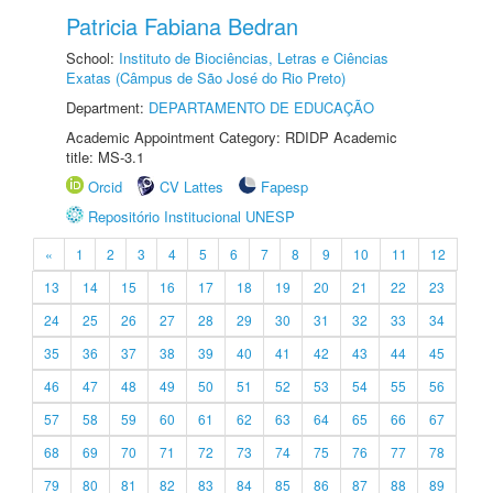
Patricia Fabiana Bedran
School:
Instituto de Biociências, Letras e Ciências
Exatas (Câmpus de São José do Rio Preto)
Department:
DEPARTAMENTO DE EDUCAÇÃO
Academic Appointment Category: RDIDP Academic
title: MS-3.1
Orcid
CV Lattes
Fapesp
Repositório Institucional UNESP
«
1
2
3
4
5
6
7
8
9
10
11
12
13
14
15
16
17
18
19
20
21
22
23
24
25
26
27
28
29
30
31
32
33
34
35
36
37
38
39
40
41
42
43
44
45
46
47
48
49
50
51
52
53
54
55
56
57
58
59
60
61
62
63
64
65
66
67
68
69
70
71
72
73
74
75
76
77
78
79
80
81
82
83
84
85
86
87
88
89