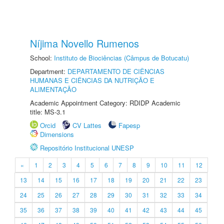
Níjima Novello Rumenos
School:
Instituto de Biociências (Câmpus de Botucatu)
Department:
DEPARTAMENTO DE CIÊNCIAS
HUMANAS E CIÊNCIAS DA NUTRIÇÃO E
ALIMENTAÇÃO
Academic Appointment Category: RDIDP Academic
title: MS-3.1
Orcid
CV Lattes
Fapesp
Dimensions
Repositório Institucional UNESP
«
1
2
3
4
5
6
7
8
9
10
11
12
13
14
15
16
17
18
19
20
21
22
23
24
25
26
27
28
29
30
31
32
33
34
35
36
37
38
39
40
41
42
43
44
45