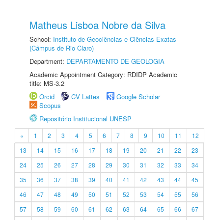
Matheus Lisboa Nobre da Silva
School:
Instituto de Geociências e Ciências Exatas
(Câmpus de Rio Claro)
Department:
DEPARTAMENTO DE GEOLOGIA
Academic Appointment Category: RDIDP Academic
title: MS-3.2
Orcid
CV Lattes
Google Scholar
Scopus
Repositório Institucional UNESP
«
1
2
3
4
5
6
7
8
9
10
11
12
13
14
15
16
17
18
19
20
21
22
23
24
25
26
27
28
29
30
31
32
33
34
35
36
37
38
39
40
41
42
43
44
45
46
47
48
49
50
51
52
53
54
55
56
57
58
59
60
61
62
63
64
65
66
67