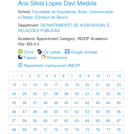
Ana Silvia Lopes Davi Medola
School:
Faculdade de Arquitetura, Artes, Comunicação
e Design (Câmpus de Bauru)
Department:
DEPARTAMENTO DE AUDIOVISUAL E
RELAÇÕES PÚBLICAS
Academic Appointment Category: RDIDP Academic
title: MS-5.3
Orcid
CV Lattes
Google Scholar
Fapesp
Dimensions
Repositório Institucional UNESP
«
1
2
3
4
5
6
7
8
9
10
11
12
13
14
15
16
17
18
19
20
21
22
23
24
25
26
27
28
29
30
31
32
33
34
35
36
37
38
39
40
41
42
43
44
45
46
47
48
49
50
51
52
53
54
55
56
57
58
59
60
61
62
63
64
65
66
67
68
69
70
71
72
73
74
75
76
77
78